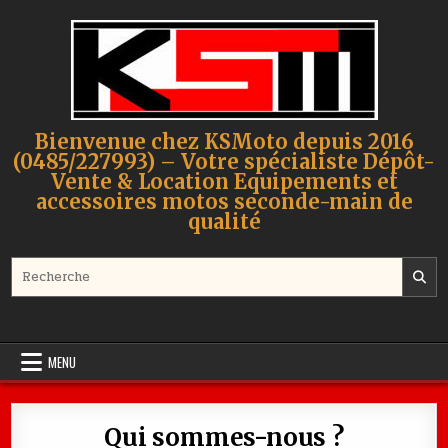
Skip to content
Bienvenue chez KSMoto depuis 2016
(0485/227993) – Votre spécialiste Dépôt-
Vente & Location Equipements et
accessoires motos seconde-main de
qualité
Search for:
MENU
Qui sommes-nous ?