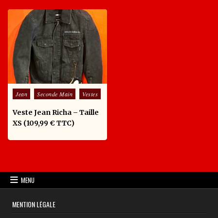
Posted in
Jean
Seconde Main
Vestes
Veste Jean Richa – Taille
XS (109,99 € TTC)
MENU
MENTION LÉGALE