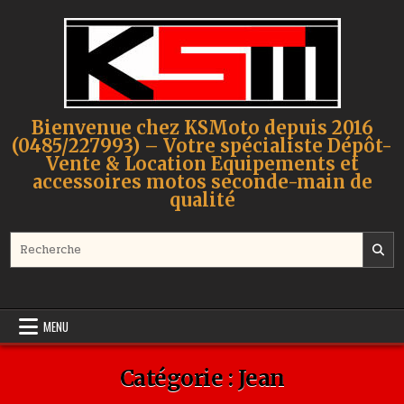
Skip to content
Bienvenue chez KSMoto depuis 2016
(0485/227993) – Votre spécialiste Dépôt-
Vente & Location Equipements et
accessoires motos seconde-main de
qualité
Search for:
MENU
Catégorie :
Jean