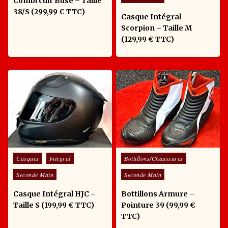
Combi cuir Büse – Taille
38/S (299,99 € TTC)
Casque Intégral
Scorpion – Taille M
(129,99 € TTC)
Posted in
Posted in
Casques
Integral
Bottillons/Chaussures
Seconde Main
Seconde Main
Casque Intégral HJC –
Bottillons Armure –
Taille S (199,99 € TTC)
Pointure 39 (99,99 €
TTC)