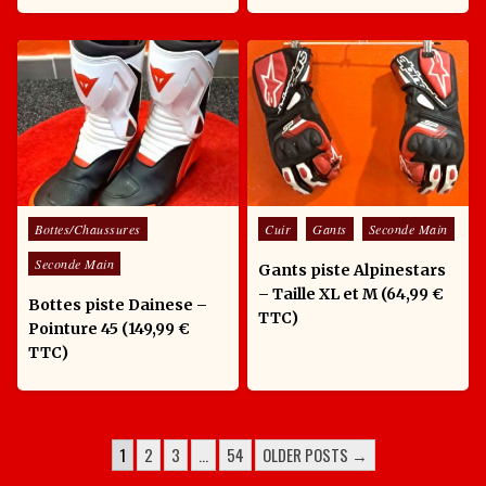
Posted in
Posted in
Bottes/Chaussures
Cuir
Gants
Seconde Main
Seconde Main
Gants piste Alpinestars
– Taille XL et M (64,99 €
Bottes piste Dainese –
TTC)
Pointure 45 (149,99 €
TTC)
POSTS PAGINATION
1
2
3
…
54
OLDER POSTS →