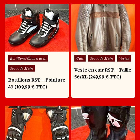
Posted in
Posted in
Bottillons/Chaussures
Cuir
Seconde Main
Vestes
Seconde Main
Veste en cuir RST – Taille
56/XL (249,99 € TTC)
Bottillons RST – Pointure
43 (109,99 € TTC)