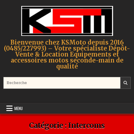
Skip to content
Bienvenue chez KSMoto depuis 2016
(0485/227993) – Votre spécialiste Dépôt-
Vente & Location Equipements et
accessoires motos seconde-main de
qualité
Search for:
MENU
Catégorie :
Intercoms