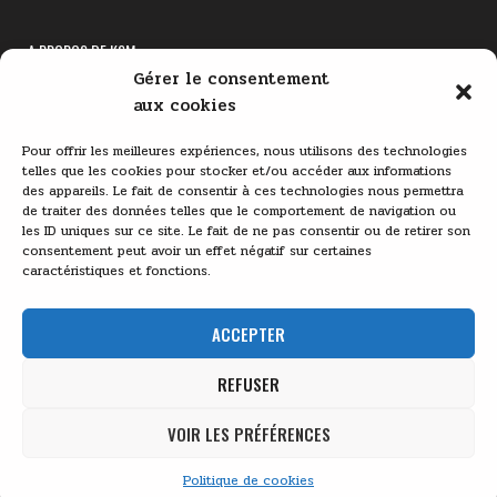
A PROPOS DE KSM
Gérer le consentement
Lecteur
aux cookies
vidéo
Pour offrir les meilleures expériences, nous utilisons des technologies
telles que les cookies pour stocker et/ou accéder aux informations
des appareils. Le fait de consentir à ces technologies nous permettra
de traiter des données telles que le comportement de navigation ou
les ID uniques sur ce site. Le fait de ne pas consentir ou de retirer son
consentement peut avoir un effet négatif sur certaines
caractéristiques et fonctions.
00:00
03:11
ACCEPTER
REFUSER
VOIR LES PRÉFÉRENCES
KSM - 2026
Politique de cookies
Design by ThemesDNA.com