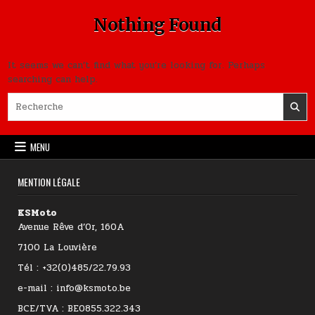
Nothing Found
It seems we can’t find what you’re looking for. Perhaps
searching can help.
Search for:
MENU
MENTION LÉGALE
KSMoto
Avenue Rêve d’Or, 160A
7100 La Louvière
Tél : +32(0)485/22.79.93
e-mail : info@ksmoto.be
BCE/TVA : BE0855.322.343