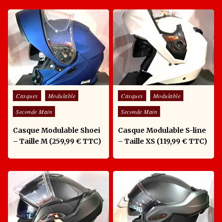
Posted in
Posted in
Casques
Modulable
Casques
Modulable
Seconde Main
Seconde Main
Casque Modulable Shoei
Casque Modulable S-line
– Taille M (259,99 € TTC)
– Taille XS (119,99 € TTC)