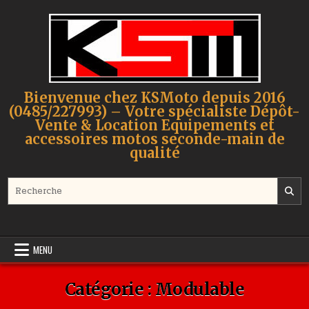
Skip to content
Bienvenue chez KSMoto depuis 2016
(0485/227993) – Votre spécialiste Dépôt-
Vente & Location Equipements et
accessoires motos seconde-main de
qualité
Search for:
MENU
Catégorie :
Modulable