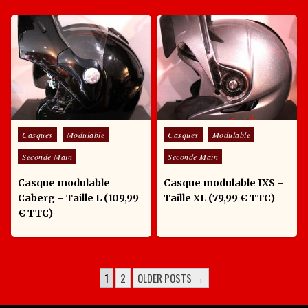
Posted in
Posted in
Casques
Modulable
Casques
Modulable
Seconde Main
Seconde Main
Casque modulable
Casque modulable IXS –
Caberg – Taille L (109,99
Taille XL (79,99 € TTC)
€ TTC)
POSTS PAGINATION
1
2
OLDER POSTS →