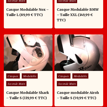
Seconde Main
Seconde Main
Casque Modulable Nox –
Casque Modulable BMW
Taille L (89,99 € TTC)
– Taille XXL (149,99 €
TTC)
Posted in
Posted in
Casques
Modulable
Casques
Modulable
Seconde Main
Seconde Main
Casque Modulable Shark
Casque modulable Airoh
– Taille S (119,99 € TTC)
– Taille S (59,99 € TTC)