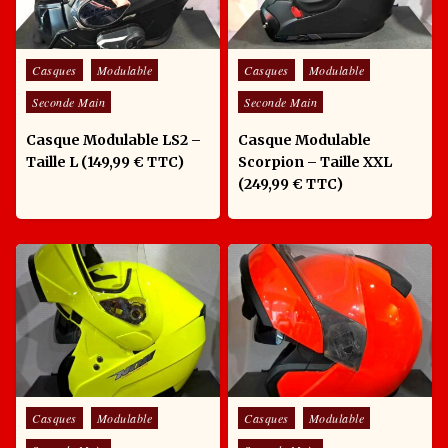
Posted in
Posted in
Casques
Modulable
Casques
Modulable
Seconde Main
Seconde Main
Casque Modulable LS2 –
Casque Modulable
Taille L (149,99 € TTC)
Scorpion – Taille XXL
(249,99 € TTC)
Posted in
Posted in
Casques
Modulable
Casques
Modulable