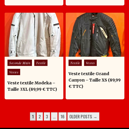
Posted in
Posted in
Seconde Main
Textile
Textile
Vestes
Vestes
Veste textile Grand
Canyon – Taille XS (89,99
Veste textile Modeka –
€ TTC)
Taille 3XL (89,99 € TTC)
POSTS PAGINATION
1
2
3
…
16
OLDER POSTS →