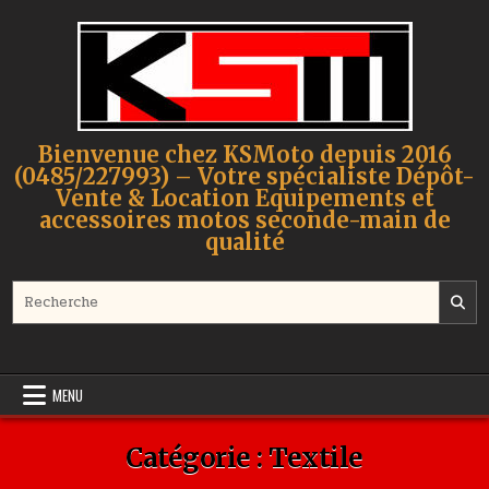
Skip to content
Bienvenue chez KSMoto depuis 2016
(0485/227993) – Votre spécialiste Dépôt-
Vente & Location Equipements et
accessoires motos seconde-main de
qualité
Search for:
MENU
Catégorie :
Textile