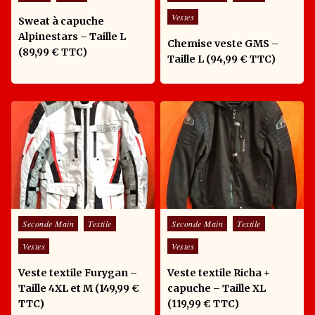
Vestes
Sweat à capuche
Alpinestars – Taille L
Chemise veste GMS –
(89,99 € TTC)
Taille L (94,99 € TTC)
Posted in
Posted in
Seconde Main
Textile
Seconde Main
Textile
Vestes
Vestes
Veste textile Furygan –
Veste textile Richa +
Taille 4XL et M (149,99 €
capuche – Taille XL
TTC)
(119,99 € TTC)