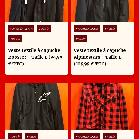
Posted in
Posted in
Seconde Main
Textile
Seconde Main
Textile
Vestes
Vestes
Veste textile à capuche
Veste textile à capuche
Booster – Taille L (94,99
Alpinestars – Taille L
€ TTC)
(109,99 € TTC)
Posted in
Posted in
Textile
Vestes
Seconde Main
Textile