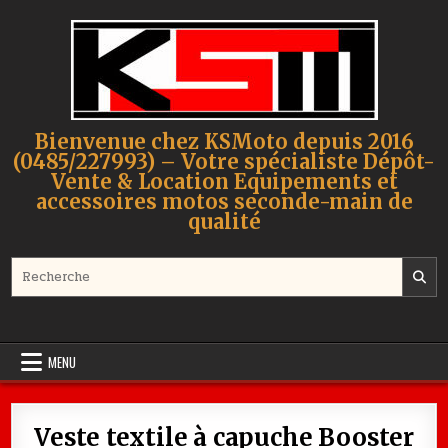
Skip to content
Bienvenue chez KSMoto depuis 2016
(0485/227993) – Votre spécialiste Dépôt-
Vente & Location Equipements et
accessoires motos seconde-main de
qualité
Search for:
MENU
Veste textile à capuche Booster