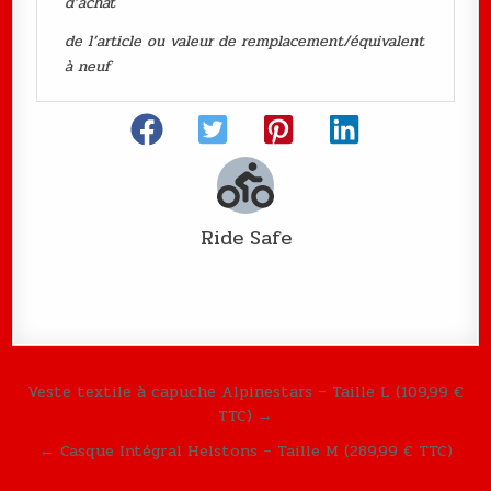
d’achat
de l’article ou valeur de remplacement/équivalent
à neuf
Ride Safe
Navigation de l’article
Veste textile à capuche Alpinestars – Taille L (109,99 €
TTC) →
← Casque Intégral Helstons – Taille M (289,99 € TTC)