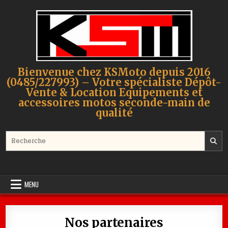
Skip to content
Bienvenue chez KSMoto depuis 2016
(0485/227993) – Votre spécialiste Dépôt-
Vente & Location Equipements et
accessoires motos seconde-main de
qualité
Search for:
MENU
Nos partenaires