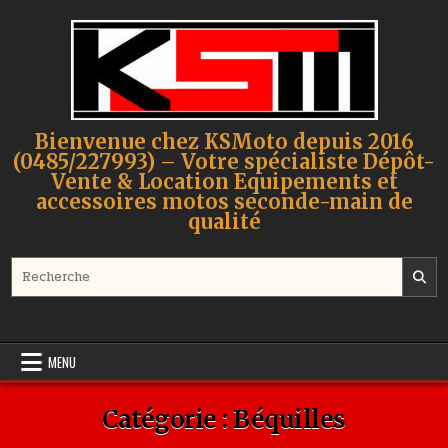
Skip to content
Bienvenue chez KSMoto depuis 2016
(0485/227993) – Votre spécialiste Dépôt-
Vente & Location Equipements et
accessoires motos seconde-main de
qualité
Search for:
MENU
Catégorie :
Béquilles