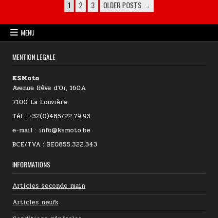
POSTS PAGINATION
1
2
3
OLDER POSTS →
MENU
MENTION LÉGALE
KSMoto
Avenue Rêve d’Or, 160A
7100 La Louvière
Tél : +32(0)485/22.79.93
e-mail : info@ksmoto.be
BCE/TVA : BE0855.322.343
INFORMATIONS
Articles seconde main
Articles neufs