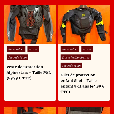
Posted in
Posted in
Accessoires
Autres
Accessoires
Autres
Seconde Main
Dorsales/Lombaires
Seconde Main
Veste de protection
Alpinestars – Taille M/L
Gilet de protection
(89,99 € TTC)
enfant Shot – Taille
enfant 9-11 ans (44,99 €
TTC)