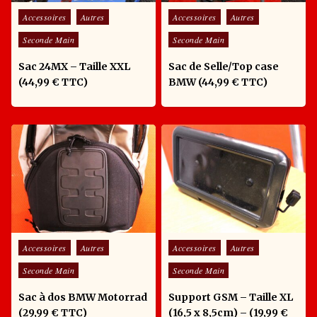
Posted in
Posted in
Accessoires
Autres
Accessoires
Autres
Seconde Main
Seconde Main
Sac 24MX – Taille XXL
Sac de Selle/Top case
(44,99 € TTC)
BMW (44,99 € TTC)
Posted in
Posted in
Accessoires
Autres
Accessoires
Autres
Seconde Main
Seconde Main
Sac à dos BMW Motorrad
Support GSM – Taille XL
(29,99 € TTC)
(16,5 x 8,5cm) – (19,99 €