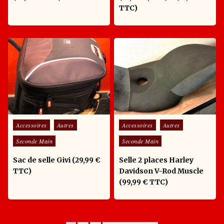
TTC)
Posted in
Posted in
Accessoires
Autres
Accessoires
Autres
Seconde Main
Seconde Main
Sac de selle Givi (29,99 €
Selle 2 places Harley
TTC)
Davidson V-Rod Muscle
(99,99 € TTC)