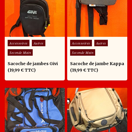
Posted in
Posted in
Accessoires
Autres
Accessoires
Autres
Seconde Main
Seconde Main
Sacoche de jambes Givi
Sacoche de jambe Kappa
(19,99 € TTC)
(19,99 € TTC)