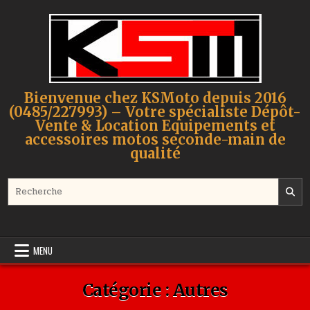
Skip to content
Bienvenue chez KSMoto depuis 2016
(0485/227993) – Votre spécialiste Dépôt-
Vente & Location Equipements et
accessoires motos seconde-main de
qualité
Search for:
MENU
Catégorie :
Autres