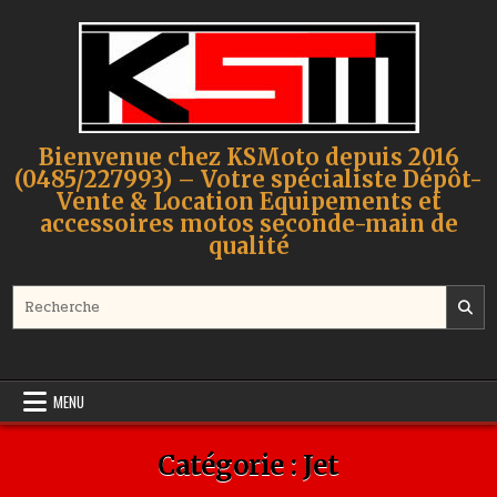
Skip to content
Bienvenue chez KSMoto depuis 2016
(0485/227993) – Votre spécialiste Dépôt-
Vente & Location Equipements et
accessoires motos seconde-main de
qualité
Search for:
MENU
Catégorie :
Jet