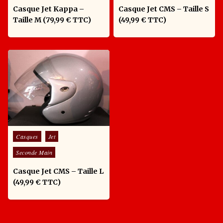
Casque Jet Kappa –
Casque Jet CMS – Taille S
Taille M (79,99 € TTC)
(49,99 € TTC)
Posted in
Casques
Jet
Seconde Main
Casque Jet CMS – Taille L
(49,99 € TTC)