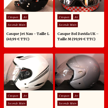
Posted in
Posted in
Casques
Jet
Casques
Jet
Seconde Main
Seconde Main
Casque Jet Nau – Taille L
Casque Bol Davida UK –
(49,99 € TTC)
Taille M (99,99 € TTC)
Posted in
Posted in
Casques
Jet
Casques
Jet
Seconde Main
Seconde Main