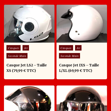
Posted in
Posted in
Casques
Jet
Casques
Jet
Seconde Main
Seconde Main
Casque Jet LS2 – Taille
Casque Jet IXS – Taille
XS (79,99 € TTC)
L/XL (69,99 € TTC)