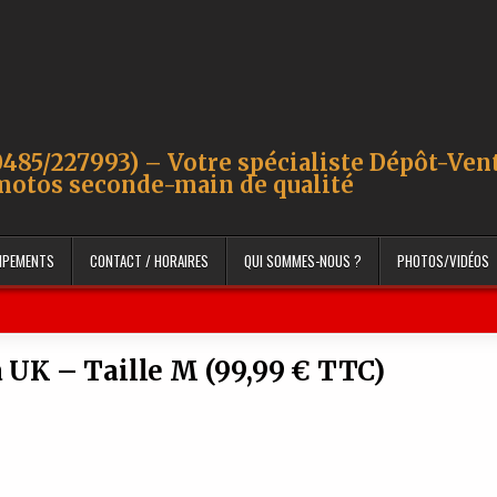
485/227993) – Votre spécialiste Dépôt-Ven
motos seconde-main de qualité
UIPEMENTS
CONTACT / HORAIRES
QUI SOMMES-NOUS ?
PHOTOS/VIDÉOS
 UK – Taille M (99,99 € TTC)