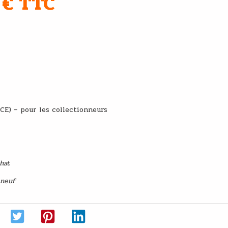
 € TTC
e main
CE) – pour les collectionneurs
chat
 neuf