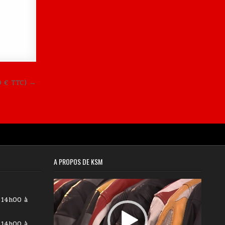
99 € TTC) →
A PROPOS DE KSM
Lecteur
vidéo
 14h00 à
 14h00 à