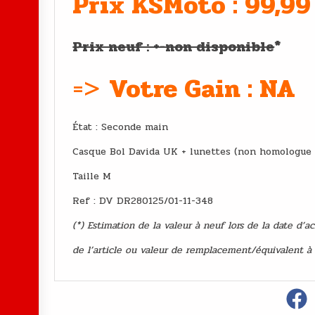
Prix KSMoto : 99,99
Prix neuf : +-non disponible
*
=>
Votre Gain : NA
État : Second
Casque Bol Davida UK + lunettes (non homologue 
Taille M
Ref : DV DR280125/01-11-348
(*) Estimation de la valeur à neuf lors de la date d’a
de l’article ou valeur de remplacement/équivalent à