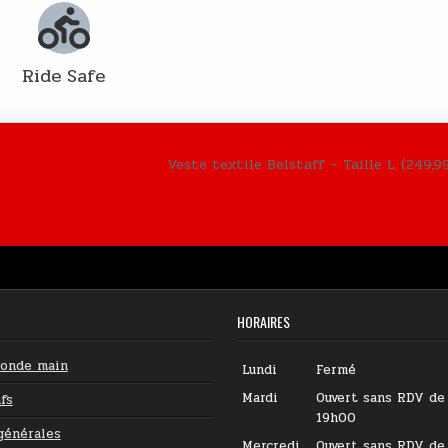
Ride Safe
Veste textile Belstaff – Taille L (249,
HORAIRES
conde main
Lundi
Fermé
Mardi
Ouvert sans RDV de
fs
19h00
générales
Mercredi
Ouvert sans RDV de