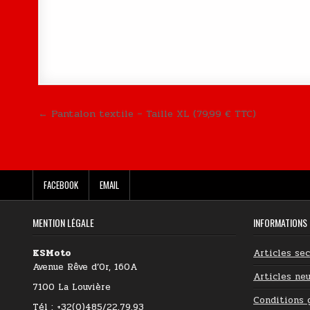
Navigation de l’article
← Pantalon textile – Taille XL (79,99 € TTC)
FACEBOOK
EMAIL
MENTION LÉGALE
INFORMATIONS
KSMoto
Articles se
Avenue Rêve d’Or, 160A
Articles neu
7100 La Louvière
Conditions 
Tél : +32(0)485/22.79.93