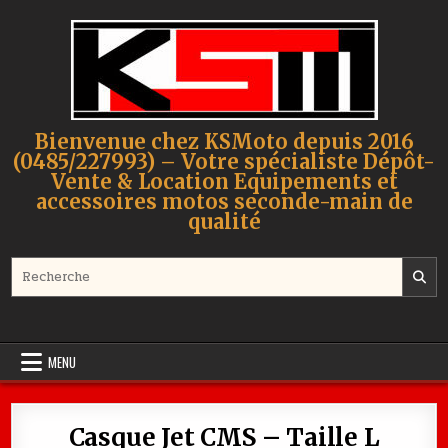
Skip to content
Bienvenue chez KSMoto depuis 2016
(0485/227993) – Votre spécialiste Dépôt-
Vente & Location Equipements et
accessoires motos seconde-main de
qualité
Search for:
MENU
Casque Jet CMS – Taille L