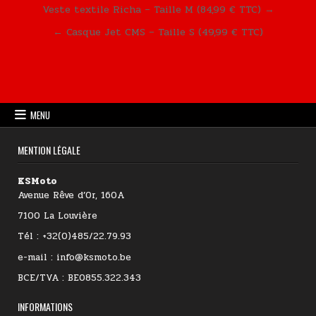
Navigation de l’article
Veste textile Richa – Taille M (84,99 € TTC) →
← Casque Jet CMS – Taille S (49,99 € TTC)
MENU
MENTION LÉGALE
KSMoto
Avenue Rêve d’Or, 160A
7100 La Louvière
Tél : +32(0)485/22.79.93
e-mail : info@ksmoto.be
BCE/TVA : BE0855.322.343
INFORMATIONS