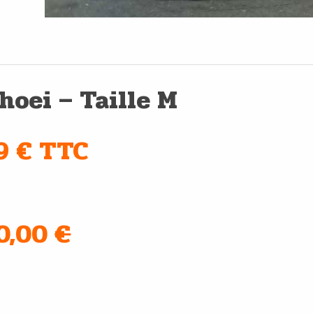
hoei – Taille M
9 € TTC
90,00
€
e main