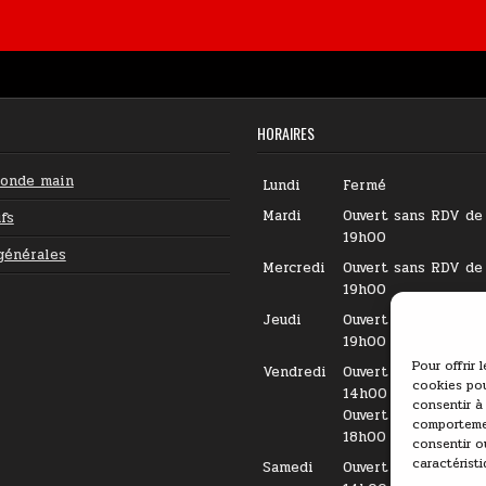
HORAIRES
conde main
Lundi
Fermé
Mardi
Ouvert sans RDV de
fs
19h00
générales
Mercredi
Ouvert sans RDV de
19h00
Jeudi
Ouvert sans RDV de
19h00
Pour offrir 
Vendredi
Ouvert sur RDV de 
cookies pou
14h00
consentir à
Ouvert sans RDV de
comportemen
18h00
consentir o
caractéristi
Samedi
Ouvert sur RDV de 