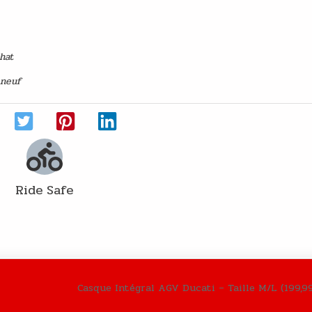
chat
 neuf
Ride Safe
Casque Intégral AGV Ducati – Taille M/L (199,9