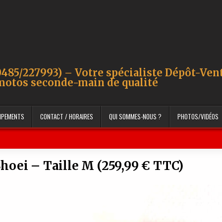
485/227993) – Votre spécialiste Dépôt-Ven
motos seconde-main de qualité
UIPEMENTS
CONTACT / HORAIRES
QUI SOMMES-NOUS ?
PHOTOS/VIDÉOS
oei – Taille M (259,99 € TTC)