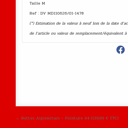
Taille M
Ref : DV MD110626/01-1478
(*) Estimation de la valeur à neuf lors de la date d’a
de l’article ou valeur de remplacement/équivalent à
Navigation de l’article
← Bottes Alpinestars – Pointure 44 (139,99 € TTC)