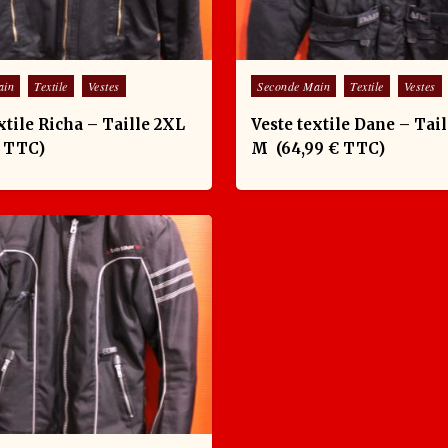
Posted in
ain
Textile
Vestes
Seconde Main
Textile
Vestes
xtile Richa – Taille 2XL
Veste textile Dane – Tail
€ TTC)
M (64,99 € TTC)