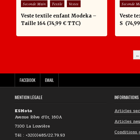
Posted in
Posted in
Seconde Main
Textile
Vestes
Seconde M
Veste textile enfant Modeka –
Veste te
Taille 164 (74,99 € TTC)
S (74,9
POSTS PAGINATION
←
FACEBOOK
EMAIL
MENTION LÉGALE
INFORMATIONS
KSMoto
Articles se
Avenue Rêve d’Or, 160A
Articles neu
7100 La Louvière
Conditions 
Tél : +32(0)485/22.79.93