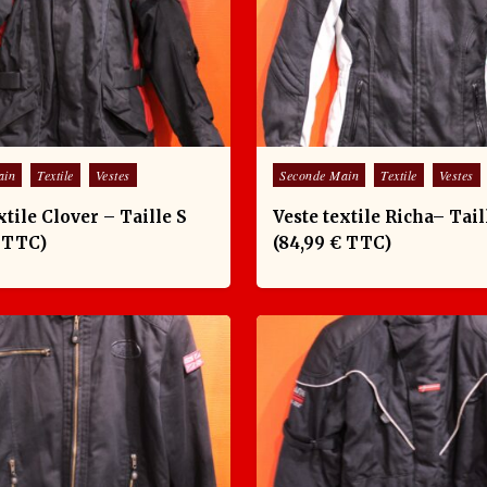
Posted in
ain
Textile
Vestes
Seconde Main
Textile
Vestes
xtile Clover – Taille S
Veste textile Richa– Tail
€ TTC)
(84,99 € TTC)