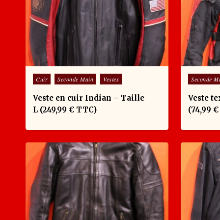
Posted in
Posted in
Cuir
Seconde Main
Vestes
Seconde M
Veste en cuir Indian – Taille
Veste te
L (249,99 € TTC)
(74,99 