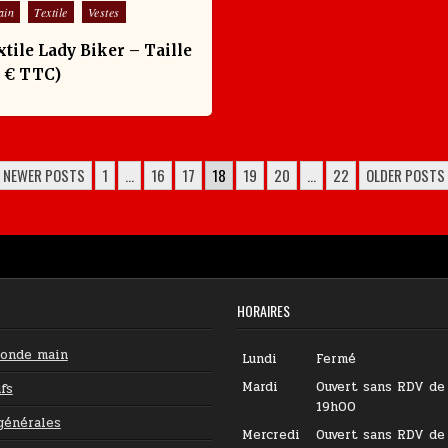
ain
Textile
Vestes
xtile Lady Biker – Taille
9 € TTC)
 NEWER POSTS
1
…
16
17
18
19
20
…
22
OLDER POST
HORAIRES
conde main
Lundi
Fermé
Mardi
Ouvert sans RDV de
fs
19h00
générales
Mercredi
Ouvert sans RDV de