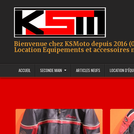
Skip to content
Bienvenue chez KSMoto depuis 2016 (0
Location Equipements et accessoires 
ACCUEIL
SECONDE MAIN
ARTICLES NEUFS
LOCATION D’ÉQ