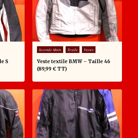
Posted in
Seconde Main
Textile
Vestes
le S
Veste textile BMW – Taille 46
(89,99 € TT)