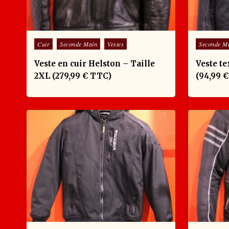
Posted in
Posted in
Cuir
Seconde Main
Vestes
Seconde M
Veste en cuir Helston – Taille
Veste te
2XL (279,99 € TTC)
(94,99 