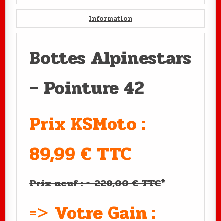
Information
Bottes Alpinestars
– Pointure 42
Prix KSMoto :
89,99 € TTC
Prix neuf : +-220,00 € TTC
*
=>
Votre Gain :