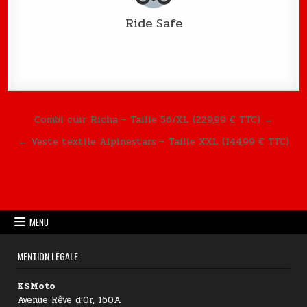
Ride Safe
Navigation de l’article
Combi cuir Richa – Taille 56/XL (229,99 € TTC) →
← Veste textile Alpinestars – Taille XXL (144,99 € TTC)
MENU
MENTION LÉGALE
KSMoto
Avenue Rêve d’Or, 160A