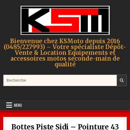
Skip to content
Bienvenue chez KSMoto depuis 2016
(0485/227993) – Votre spécialiste Dépôt-
Vente & Location Equipements et
accessoires motos seconde-main de
qualité
Search for:
MENU
Bottes Piste Sidi – Pointure 43