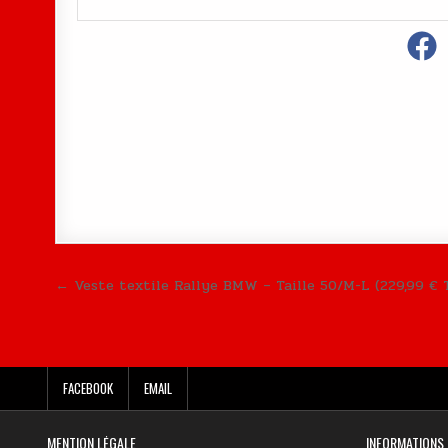
Navigation de l’article
← Veste textile Rallye BMW – Taille 50/M-L (229,99 € 
FACEBOOK
EMAIL
MENTION LÉGALE
INFORMATIONS