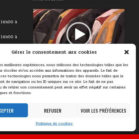
Lecteur
vidéo
 14h00 à
 14h00 à
Gérer le consentement aux cookies
 14h00 à
00:00
03:11
les meilleures expériences, nous utilisons des technologies telles que les
9h00 à
r stocker et/ou accéder aux informations des appareils. Le fait de
 ces technologies nous permettra de traiter des données telles que le
 14h00 à
t de navigation ou les ID uniques sur ce site. Le fait de ne pas
u de retirer son consentement peut avoir un effet négatif sur certaines
ques et fonctions.
9h00 à
 14h00 à
CEPTER
REFUSER
VOIR LES PRÉFÉRENCES
Politique de cookies