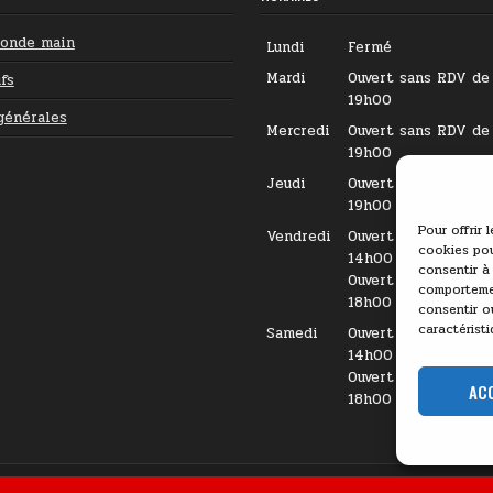
conde main
Lundi
Fermé
Mardi
Ouvert sans RDV de
fs
19h00
générales
Mercredi
Ouvert sans RDV de
19h00
Jeudi
Ouvert sans RDV de
19h00
Pour offrir 
Vendredi
Ouvert sur RDV de 
cookies pou
14h00
consentir à
Ouvert sans RDV de
comportemen
18h00
consentir o
caractéristi
Samedi
Ouvert sur RDV de 
14h00
Ouvert sans RDV de
AC
18h00
KSM - 2026