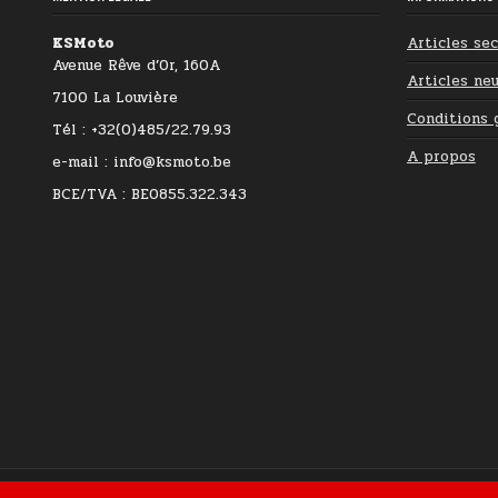
KSMoto
Articles se
Avenue Rêve d’Or, 160A
Articles neu
7100 La Louvière
Conditions 
Tél : +32(0)485/22.79.93
A propos
e-mail : info@ksmoto.be
BCE/TVA : BE0855.322.343