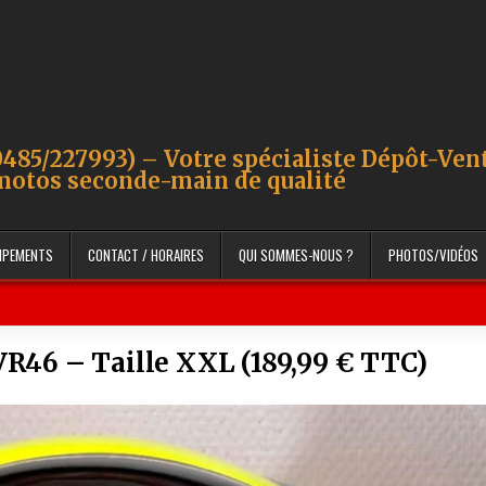
485/227993) – Votre spécialiste Dépôt-Ven
motos seconde-main de qualité
UIPEMENTS
CONTACT / HORAIRES
QUI SOMMES-NOUS ?
PHOTOS/VIDÉOS
VR46 – Taille XXL (189,99 € TTC)