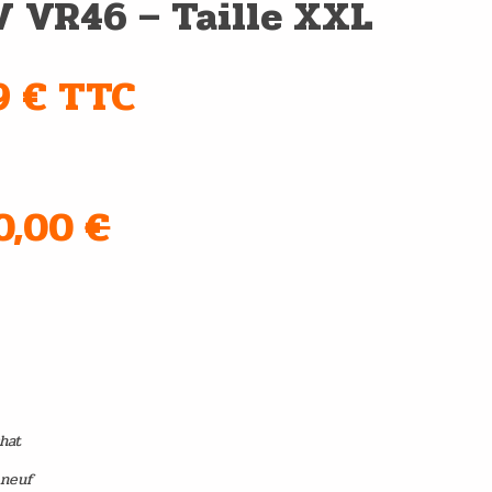
V VR46 – Taille XXL
9 € TTC
60,00
€
e main
chat
 neuf