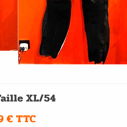
aille XL/54
9 € TTC