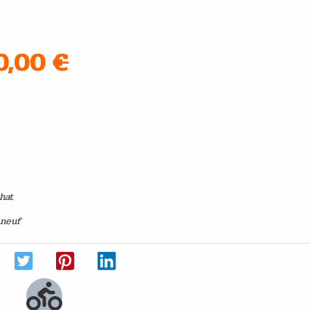
70,00
€
e main
chat
 neuf