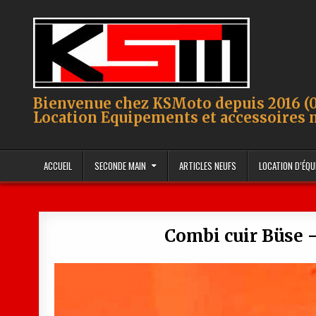
Skip to content
Bienvenue chez KSMoto depuis 2016 (0
Location Equipements et accessoires 
ACCUEIL
SECONDE MAIN
ARTICLES NEUFS
LOCATION D’ÉQ
Combi cuir Büse –