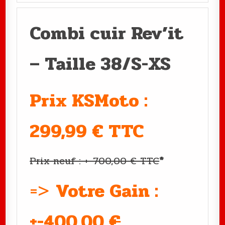
Combi cuir Rev’it
– Taille 38/S-XS
Prix KSMoto :
299,99 € TTC
Prix neuf : +-700,00 € TTC
*
=>
Votre Gain :
+-400,00
€