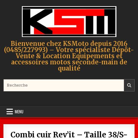
Skip to content
Bienvenue chez KSMoto depuis 2016
(0485/227993) – Votre spécialiste Dépôt-
Vente & Location Equipements et
accessoires motos seconde-main de
qualité
Search for:
MENU
Combi cuir Rev’it – Taille 38/S-