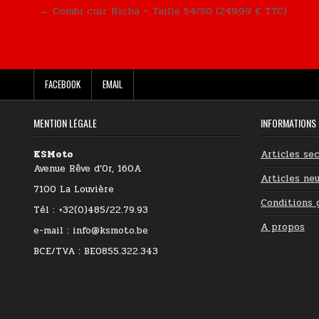
Navigation de l’article
← Combi cuir Richa – Taille 54/50 (249,99 € TTC)
FACEBOOK
EMAIL
MENTION LÉGALE
INFORMATIONS
KSMoto
Articles se
Avenue Rêve d’Or, 160A
Articles neu
7100 La Louvière
Conditions 
Tél : +32(0)485/22.79.93
A propos
e-mail : info@ksmoto.be
BCE/TVA : BE0855.322.343