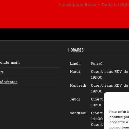
Combi pluie Richa – Taille L (39,
HORAIRES
conde main
Lundi
Fermé
Mardi
Ouvert sans RDV de
fs
19h00
générales
Mercredi
Ouvert sans RDV de
19h00
Jeudi
Ouvert sans RDV de
19h00
Pour offrir 
Vendredi
Ouvert sur RDV de 
cookies pou
14h00
consentir à
Ouvert sans RDV de
comportemen