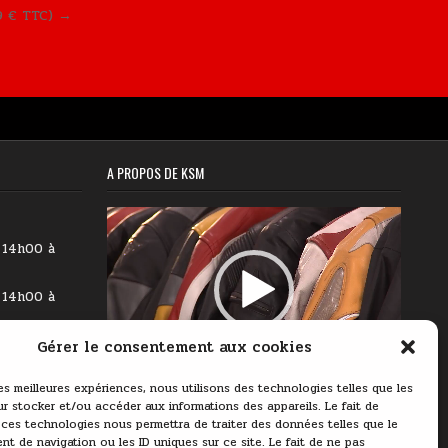
99 € TTC) →
A PROPOS DE KSM
Lecteur
vidéo
 14h00 à
 14h00 à
 14h00 à
Gérer le consentement aux cookies
00:00
03:11
les meilleures expériences, nous utilisons des technologies telles que les
9h00 à
r stocker et/ou accéder aux informations des appareils. Le fait de
 ces technologies nous permettra de traiter des données telles que le
 14h00 à
t de navigation ou les ID uniques sur ce site. Le fait de ne pas