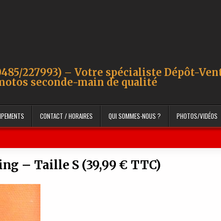
485/227993) – Votre spécialiste Dépôt-Ven
motos seconde-main de qualité
UIPEMENTS
CONTACT / HORAIRES
QUI SOMMES-NOUS ?
PHOTOS/VIDÉOS
ng – Taille S (39,99 € TTC)