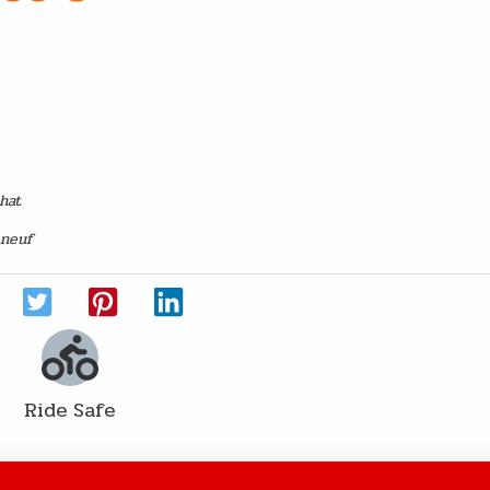
e main
chat
 neuf
Ride Safe