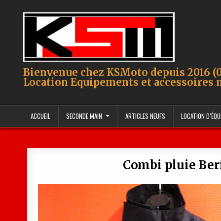
Skip to content
Bienvenue chez KSMoto depuis 2016 (0
Location Equipements et accessoires 
ACCUEIL
SECONDE MAIN
ARTICLES NEUFS
LOCATION D’ÉQ
Combi pluie Beri