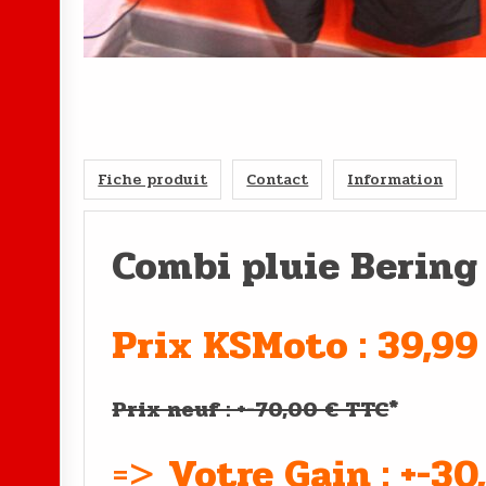
Fiche produit
Contact
Information
Combi pluie Bering
Prix KSMoto : 39,99
Prix neuf : +-70,00 € TTC
*
=>
Votre Gain : +-30