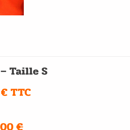
 – Taille S
 € TTC
,00
€