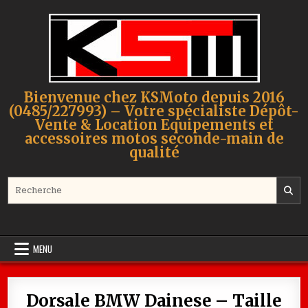
Skip to content
Bienvenue chez KSMoto depuis 2016
(0485/227993) – Votre spécialiste Dépôt-
Vente & Location Equipements et
accessoires motos seconde-main de
qualité
Search for:
MENU
Dorsale BMW Dainese – Taille