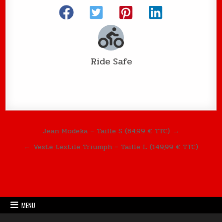
Ride Safe
Navigation de l’article
Jean Modeka – Taille S (84,99 € TTC) →
← Veste textile Triumph – Taille L (149,99 € TTC)
MENU