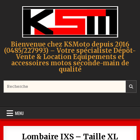
Skip to content
Bienvenue chez KSMoto depuis 2016
(0485/227993) – Votre spécialiste Dépôt-
Vente & Location Equipements et
accessoires motos seconde-main de
qualité
Search for:
MENU
Lombaire IXS – Taille XL