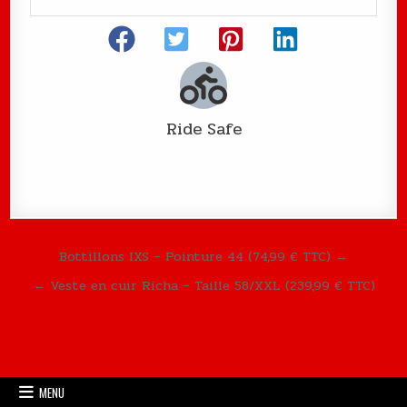
Ride Safe
Navigation de l’article
Bottillons IXS – Pointure 44 (74,99 € TTC) →
← Veste en cuir Richa – Taille 58/XXL (239,99 € TTC)
MENU