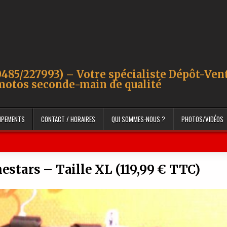
485/227993) – Votre spécialiste Dépôt-Ven
motos seconde-main de qualité
UIPEMENTS
CONTACT / HORAIRES
QUI SOMMES-NOUS ?
PHOTOS/VIDÉOS
estars – Taille XL (119,99 € TTC)