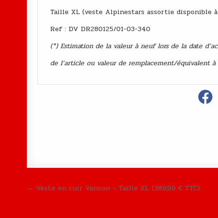
Taille XL (veste Alpinestars assortie disponible 
Ref : DV DR280125/01-03-340
(*) Estimation de la valeur à neuf lors de la date d’a
de l’article ou valeur de remplacement/équivalent à
Navigation de l’article
← Veste en cuir Vanson – Taille XL (389,99 € TTC)