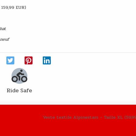
à 159,99 EUR)
chat
 neuf
Ride Safe
Veste textile Alpinestars – Taille XL (59,