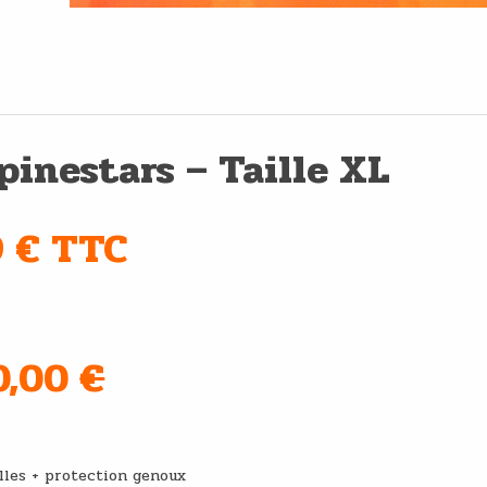
pinestars – Taille X
L
9 € TTC
80,00
€
e main
elles + protection genoux