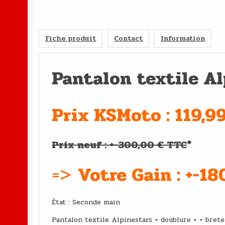
Fiche produit
Contact
Information
Pantalon textile Al
Prix KSMoto : 119,9
Prix neuf : +-300,00 € TTC
*
=>
Votre Gain : +-1
État : Second
Pantalon textile Alpinestars + doublure + + bret