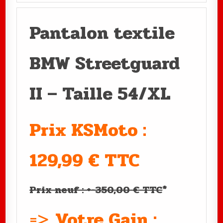
Pantalon textile
BMW Streetguard
II – Taille 54/XL
Prix KSMoto :
129,99 € TTC
Prix neuf : +-350,00 € TTC
*
=>
Votre Gain :