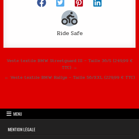
Ride Safe
Navigation de l’article
Veste textile BMW Streetguard III – Taille 36/S (249,99 €
TTC) →
← Veste textile BMW Rallye – Taille 56/XXL (229,99 € TTC)
MENU
MENTION LÉGALE