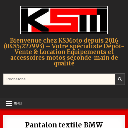
Skip to content
Bienvenue chez KSMoto depuis 2016
(0485/227993) – Votre spécialiste Dépôt-
Vente & Location Equipements et
accessoires motos seconde-main de
qualité
Search for:
MENU
Pantalon textile BMW