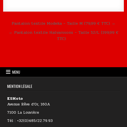
Navigation de l’article
Pantalon textile Modeka – Taille M (79,99 € TTC) →
← Pantalon textile Halvarssons – Taille 52/L (199,99 €
TTC)
MENU
MENTION LÉGALE
KSMoto
Avenue Rêve d’Or, 160A
7100 La Louvière
Tél : +32(0)485/22.79.93