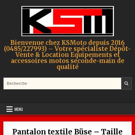
Skip to content
Bienvenue chez KSMoto depuis 2016
(0485/227993) – Votre spécialiste Dépôt-
Vente & Location Equipements et
accessoires motos seconde-main de
qualité
Search for:
MENU
Pantalon textile Büse – Taille