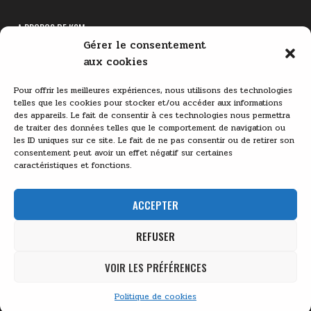
A PROPOS DE KSM
Gérer le consentement
Lecteur
aux cookies
vidéo
Pour offrir les meilleures expériences, nous utilisons des technologies
telles que les cookies pour stocker et/ou accéder aux informations
des appareils. Le fait de consentir à ces technologies nous permettra
de traiter des données telles que le comportement de navigation ou
les ID uniques sur ce site. Le fait de ne pas consentir ou de retirer son
consentement peut avoir un effet négatif sur certaines
caractéristiques et fonctions.
00:00
03:11
ACCEPTER
REFUSER
VOIR LES PRÉFÉRENCES
KSM - 2026
Politique de cookies
Design by ThemesDNA.com