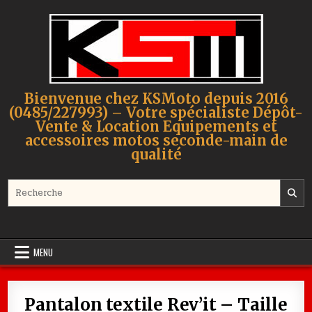
Skip to content
Bienvenue chez KSMoto depuis 2016
(0485/227993) – Votre spécialiste Dépôt-
Vente & Location Equipements et
accessoires motos seconde-main de
qualité
Search for:
MENU
Pantalon textile Rev’it – Taille