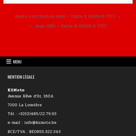
Navigation de l’article
Gants cuir/textile Ixon – Taille S (19,99 € TTC) →
← Jean GMS – Taille M (89,99 € TTC)
MENU
MENTION LÉGALE
KSMoto
Avenue Rêve d’Or, 160A
7100 La Louvière
Tél : +32(0)485/22.79.93
e-mail : info@ksmoto.be
BCE/TVA : BE0855.322.343