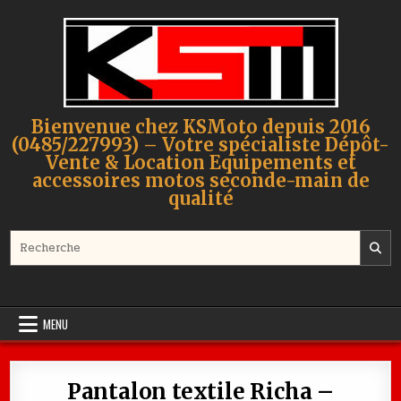
Skip to content
Bienvenue chez KSMoto depuis 2016
(0485/227993) – Votre spécialiste Dépôt-
Vente & Location Equipements et
accessoires motos seconde-main de
qualité
Search for:
MENU
Pantalon textile Richa –