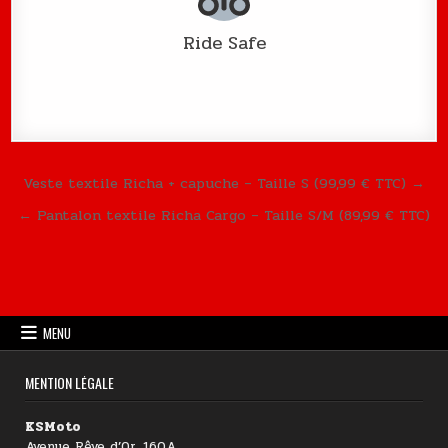
Ride Safe
Navigation de l’article
Veste textile Richa + capuche – Taille S (99,99 € TTC) →
← Pantalon textile Richa Cargo – Taille S/M (89,99 € TTC)
MENU
MENTION LÉGALE
KSMoto
Avenue Rêve d’Or, 160A