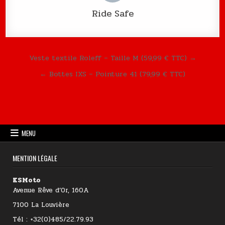
Ride Safe
Navigation de l’article
Veste textile Roleff – Taille M (59,99 € TTC) →
← Bottes IXS – Pointure 41 (79,99 € TTC)
MENU
MENTION LÉGALE
KSMoto
Avenue Rêve d’Or, 160A
7100 La Louvière
Tél : +32(0)485/22.79.93