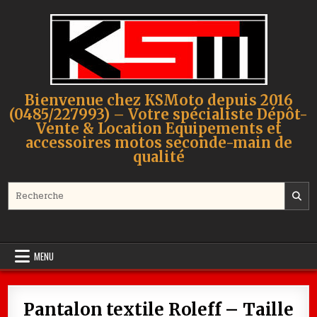
Skip to content
Bienvenue chez KSMoto depuis 2016
(0485/227993) – Votre spécialiste Dépôt-
Vente & Location Equipements et
accessoires motos seconde-main de
qualité
Search for:
MENU
Pantalon textile Roleff – Taille