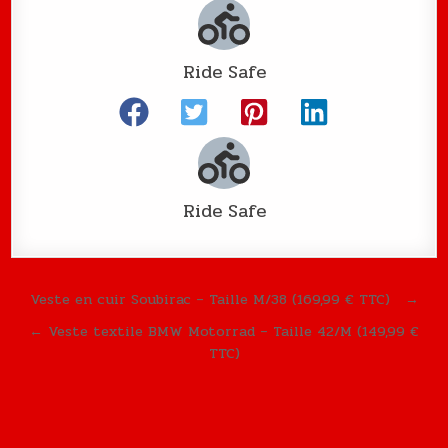
Ride Safe
Ride Safe
Navigation de l’article
Veste en cuir Soubirac – Taille M/38 (169,99 € TTC) →
← Veste textile BMW Motorrad – Taille 42/M (149,99 €
TTC)