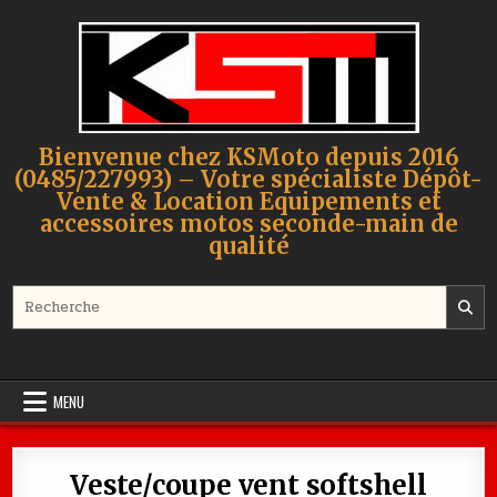
Skip to content
Bienvenue chez KSMoto depuis 2016
(0485/227993) – Votre spécialiste Dépôt-
Vente & Location Equipements et
accessoires motos seconde-main de
qualité
Search for:
MENU
Veste/coupe vent softshell