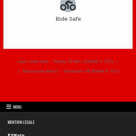
Ride Safe
Navigation de l’article
Jean John Doe – Taille 33 M/L (109,99 € TTC) →
← Bottillons Rev’it – Pointure 38 (89,99 € TTC)
MENU
MENTION LÉGALE
KSMoto