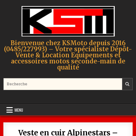
Skip to content
Bienvenue chez KSMoto depuis 2016
(0485/227993) – Votre spécialiste Dépôt-
Vente & Location Equipements et
accessoires motos seconde-main de
qualité
Search for:
MENU
Veste en cuir Alpinestars –