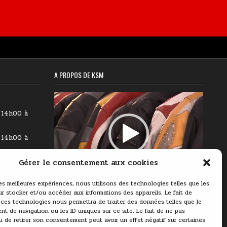
A PROPOS DE KSM
Lecteur
vidéo
 14h00 à
 14h00 à
Gérer le consentement aux cookies
 14h00 à
00:00
03:11
les meilleures expériences, nous utilisons des technologies telles que les
9h00 à
r stocker et/ou accéder aux informations des appareils. Le fait de
 ces technologies nous permettra de traiter des données telles que le
 14h00 à
t de navigation ou les ID uniques sur ce site. Le fait de ne pas
u de retirer son consentement peut avoir un effet négatif sur certaines