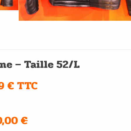
ne – Taille 52/L
99 € TTC
70,00
€