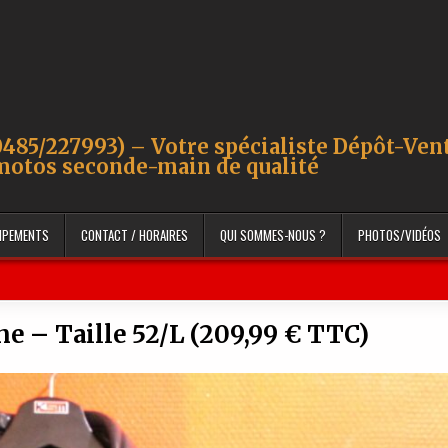
485/227993) – Votre spécialiste Dépôt-Ven
motos seconde-main de qualité
UIPEMENTS
CONTACT / HORAIRES
QUI SOMMES-NOUS ?
PHOTOS/VIDÉOS
ne – Taille 52/L (209,99 € TTC)