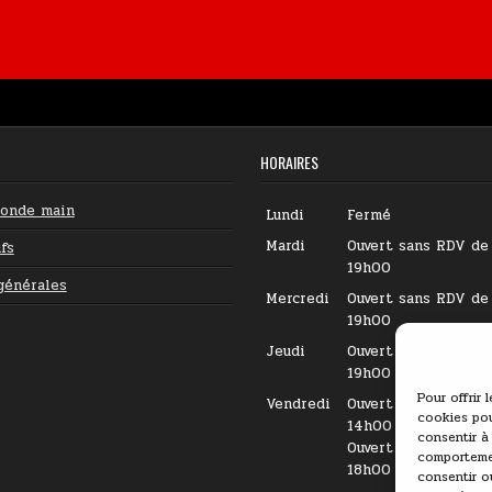
HORAIRES
conde main
Lundi
Fermé
Mardi
Ouvert sans RDV de
fs
19h00
générales
Mercredi
Ouvert sans RDV de
19h00
Jeudi
Ouvert sans RDV de
19h00
Pour offrir 
Vendredi
Ouvert sur RDV de 
cookies pou
14h00
consentir à
Ouvert sans RDV de
comportemen
18h00
consentir o