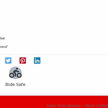
e main
chat
 neuf
Ride Safe
Gants Piste Dainese – Taille S (34,