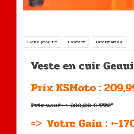
Fiche produit
Contact
Information
Veste en cuir Genui
Prix KSMoto : 209,
Prix neuf : +-380,00 € TTC
*
=>
Votre Gain : +-1