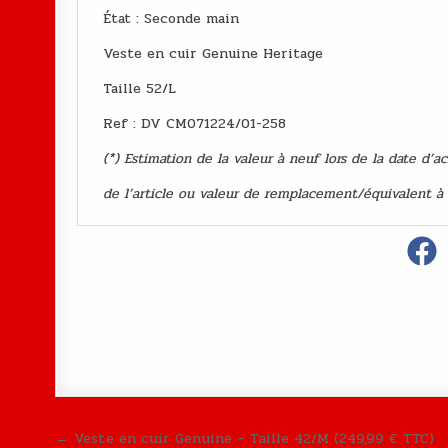
État : Second
Veste en cuir Genuine Heritage
Taille 52/L
Ref : DV CM071224/01-258
(*) Estimation de la valeur à neuf lors de la date d’a
de l’article ou valeur de remplacement/équivalent à
Navigation de l’article
← Veste en cuir Genuine – Taille 42/M (249,99 € TTC)