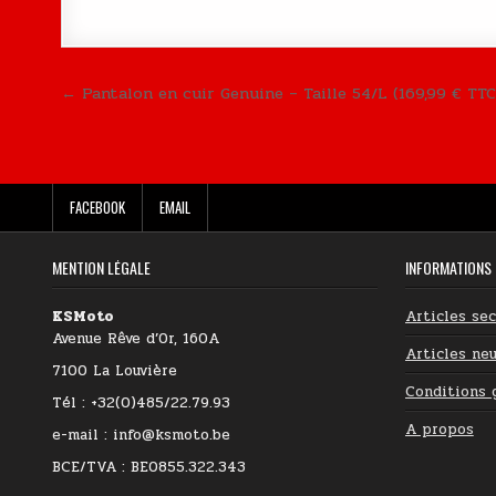
Navigation de l’article
← Pantalon en cuir Genuine – Taille 54/L (169,99 € TTC
FACEBOOK
EMAIL
MENTION LÉGALE
INFORMATIONS
KSMoto
Articles se
Avenue Rêve d’Or, 160A
Articles neu
7100 La Louvière
Conditions 
Tél : +32(0)485/22.79.93
A propos
e-mail : info@ksmoto.be
BCE/TVA : BE0855.322.343