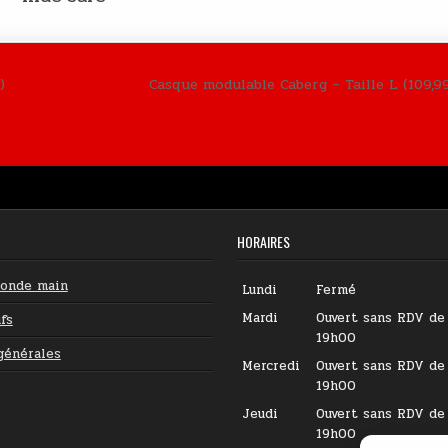
)
Casque modulable Caberg – Taille L (109,9
HORAIRES
conde main
Lundi
Fermé
Mardi
Ouvert sans RDV de
fs
19h00
générales
Mercredi
Ouvert sans RDV de
19h00
Jeudi
Ouvert sans RDV de
19h00