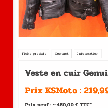
Fiche produit
Contact
Information
Veste en cuir Genui
Prix KSMoto : 219,9
Prix neuf : +-450,00 € TTC
*