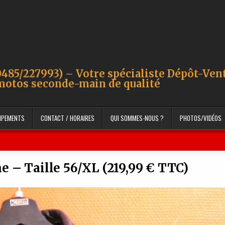
485/227993) – Votre spécialiste Dépôt-Ven
motos seconde-main de qualité
UIPEMENTS
CONTACT / HORAIRES
QUI SOMMES-NOUS ?
PHOTOS/VIDÉOS
e – Taille 56/XL (219,99 € TTC)