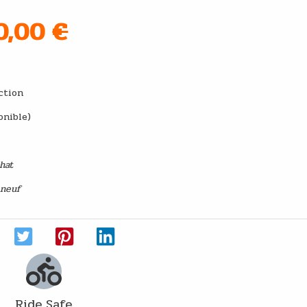
30,00
€
e main
ction
onible)
chat
 neuf
Ride Safe