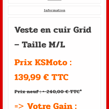
Information
Veste en cuir Grid
– Taille M/L
Prix KSMoto :
139,99 € TTC
Prix neuf : +-240,00 € TTC
*
=>
Votre Gain :