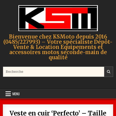
Skip to content
Bienvenue chez KSMoto depuis 2016
(0485/227993) – Votre spécialiste Dépôt-
Vente & Location Equipements et
accessoires motos seconde-main de
qualité
Search for:
MENU
Veste en cuir ‘Perfecto’ – Taille