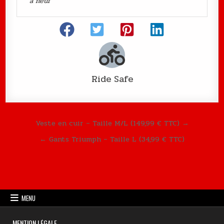
à neuf
Ride Safe
Navigation de l’article
Veste en cuir – Taille M/L (149,99 € TTC) →
← Gants Triumph – Taille L (34,99 € TTC)
MENU
MENTION LÉGALE