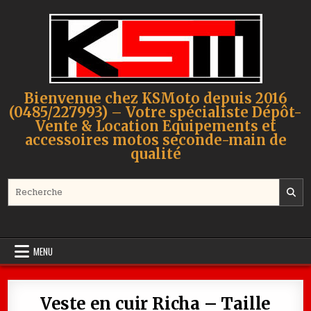
Skip to content
Bienvenue chez KSMoto depuis 2016
(0485/227993) – Votre spécialiste Dépôt-
Vente & Location Equipements et
accessoires motos seconde-main de
qualité
Search for:
MENU
Veste en cuir Richa – Taille