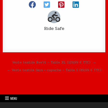
Ride Safe
Navigation de l’article
Veste textile Rev’it – Taille XL (129,99 € TTC) →
← Veste textile Ixon + capuche – Taille S (89,99 € TTC)
MENU