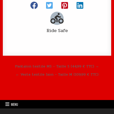
Ride Safe
Navigation de l’article
Pantalon textile MS – Taille S (44,99 € TTC) →
← Veste textile Ixon – Taille M (109,99 € TTC)
MENU