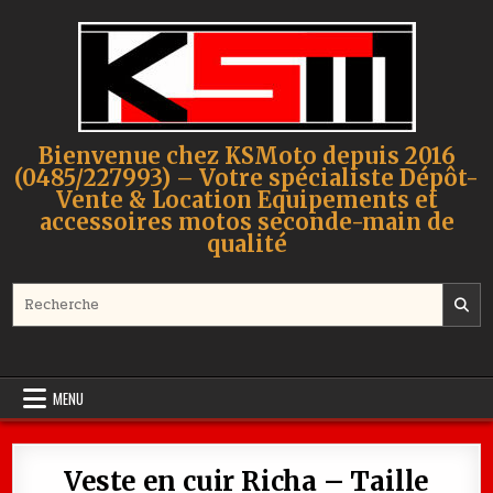
Skip to content
Bienvenue chez KSMoto depuis 2016
(0485/227993) – Votre spécialiste Dépôt-
Vente & Location Equipements et
accessoires motos seconde-main de
qualité
Search for:
MENU
Veste en cuir Richa – Taille