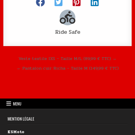
Ride Safe
Navigation de l’article
Veste textile IXS – Taille M/L (89,99 € TTC) →
← Pantalon cuir Richa – Taille M (149,99 € TTC)
MENU
MENTION LÉGALE
KSMoto