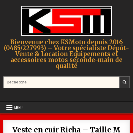
Skip to content
Bienvenue chez KSMoto depuis 2016
(0485/227993) – Votre spécialiste Dépôt-
Vente & Location Equipements et
accessoires motos seconde-main de
qualité
Search for:
MENU
Veste en cuir Richa – Taille M