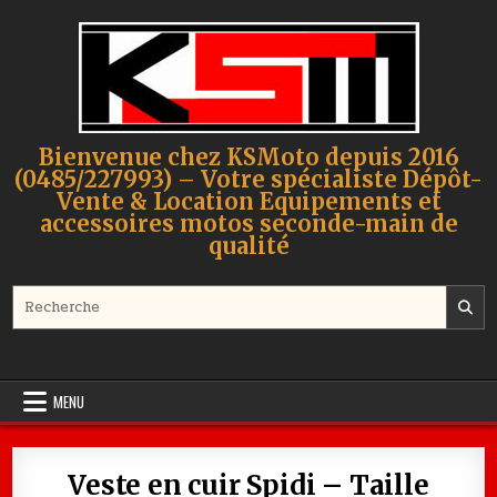
Skip to content
Bienvenue chez KSMoto depuis 2016
(0485/227993) – Votre spécialiste Dépôt-
Vente & Location Equipements et
accessoires motos seconde-main de
qualité
Search for:
MENU
Veste en cuir Spidi – Taille