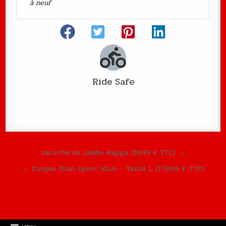
à neuf
Ride Safe
Navigation de l’article
Sacoche de jambe Kappa (19,99 € TTC) →
← Casque Dual Sport Klim – Taille L (179,99 € TTC)