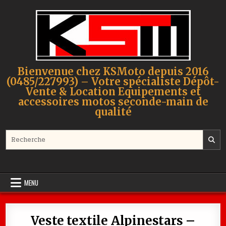
Skip to content
Bienvenue chez KSMoto depuis 2016
(0485/227993) – Votre spécialiste Dépôt-
Vente & Location Equipements et
accessoires motos seconde-main de
qualité
Search for:
MENU
Veste textile Alpinestars –