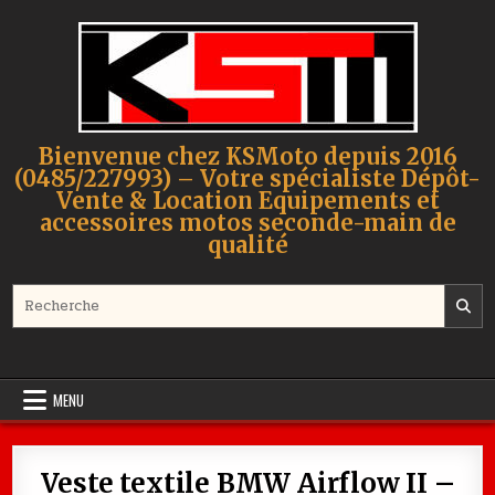
Skip to content
Bienvenue chez KSMoto depuis 2016
(0485/227993) – Votre spécialiste Dépôt-
Vente & Location Equipements et
accessoires motos seconde-main de
qualité
Search for:
MENU
Veste textile BMW Airflow II –