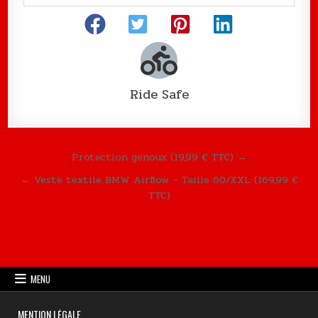
Ride Safe
Navigation de l’article
Protection genoux (19,99 € TTC) →
← Veste textile BMW Airflow – Taille 60/XXL (169,99 €
TTC)
MENU
MENTION LÉGALE