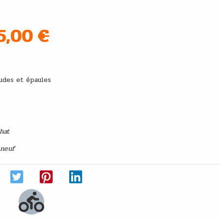
05,00
€
e main
udes et épaules
chat
 neuf