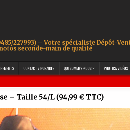
485/227993) – Votre spécialiste Dépôt-Ven
motos seconde-main de qualité
UIPEMENTS
CONTACT / HORAIRES
QUI SOMMES-NOUS ?
PHOTOS/VIDÉOS
se – Taille 54/L (94,99 € TTC)