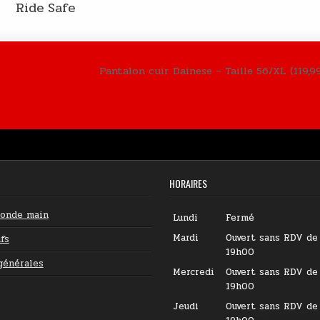
Ride Safe
Pantalon cuir Dainese – Taille 56/XL (119,9
HORAIRES
conde main
Lundi
Fermé
Mardi
Ouvert sans RDV de
fs
19h00
générales
Mercredi
Ouvert sans RDV de
19h00
Jeudi
Ouvert sans RDV de