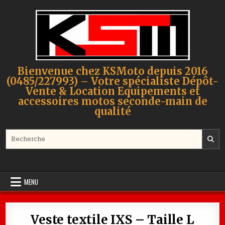
Skip to content
Bienvenue chez KSMoto depuis 2016
(0485/227993) – Votre spécialiste Dépôt-
Vente & Location Equipements et
accessoires motos seconde-main de
qualité
Search for:
MENU
Veste textile IXS – Taille L