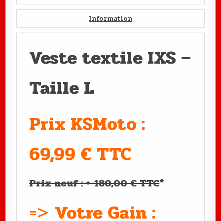
Information
Veste textile IXS –
Taille L
Prix KSMoto :
69,99 € TTC
Prix neuf : +-180,00 € TTC
*
=>
Votre Gain :