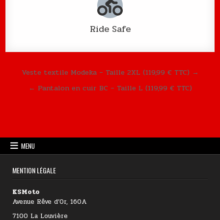
Ride Safe
Navigation de l’article
Veste textile Modeka – Taille 2XL (119,99 € TTC) →
← Pantalon en cuir BC – Taille L (119,99 € TTC)
MENU
MENTION LÉGALE
KSMoto
Avenue Rêve d’Or, 160A
7100 La Louvière