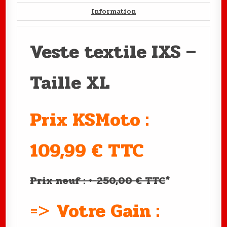
Information
Veste textile IXS –
Taille XL
Prix KSMoto :
109,99 € TTC
Prix neuf : +-250,00 € TTC
*
=>
Votre Gain :