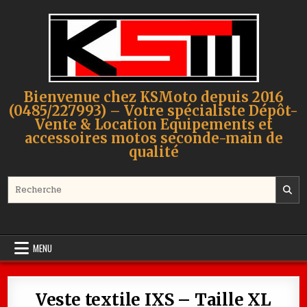
Skip to content
Bienvenue chez KSMoto depuis 2016
(0485/227993) – Votre spécialiste Dépôt-
Vente & Location Equipements et
accessoires motos seconde-main de
qualité
Search for:
MENU
Veste textile IXS – Taille XL