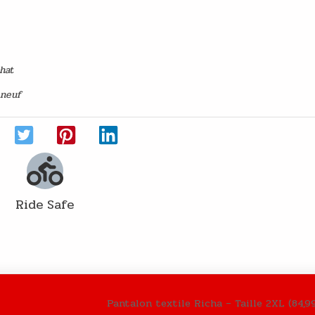
chat
 neuf
Ride Safe
Pantalon textile Richa – Taille 2XL (84,9