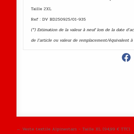
Taille 2XL
Ref : DV BD250925/01-935
(*) Estimation de la valeur à neuf lors de la date d’a
de l’article ou valeur de remplacement/équivalent à
Navigation de l’article
← Veste textile Alpinestars – Taille XL (94,99 € TTC)