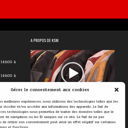
A PROPOS DE KSM
Lecteur
vidéo
 14h00 à
 14h00 à
Gérer le consentement aux cookies
 14h00 à
00:00
03:11
les meilleures expériences, nous utilisons des technologies telles que les
9h00 à
r stocker et/ou accéder aux informations des appareils. Le fait de
 ces technologies nous permettra de traiter des données telles que le
 14h00 à
t de navigation ou les ID uniques sur ce site. Le fait de ne pas
u de retirer son consentement peut avoir un effet négatif sur certaines
ques et fonctions.