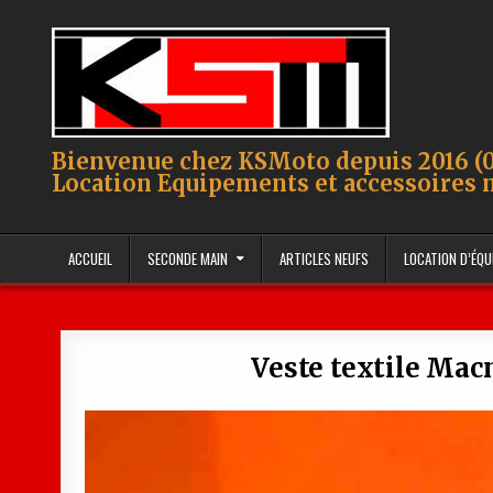
Skip to content
Bienvenue chez KSMoto depuis 2016 (0
Location Equipements et accessoires 
ACCUEIL
SECONDE MAIN
ARTICLES NEUFS
LOCATION D’ÉQ
Veste textile Mac