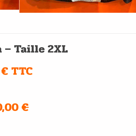
 – Taille 2XL
 € TTC
70,00
€
e main