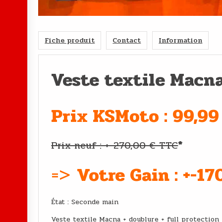
Fiche produit
Contact
Information
Veste textile Macna
Prix KSMoto : 99,99
Prix neuf : +-270,00 € TTC
*
=>
Votre Gain : +-1
État : Second
Veste textile Macna + doublure + full protection