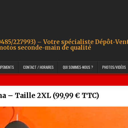
485/227993) – Votre spécialiste Dépôt-Ven
motos seconde-main de qualité
UIPEMENTS
CONTACT / HORAIRES
QUI SOMMES-NOUS ?
PHOTOS/VIDÉOS
na – Taille 2XL (99,99 € TTC)