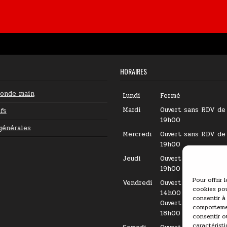
HORAIRES
conde main
Lundi
Fermé
Mardi
Ouvert sans RDV de
fs
19h00
générales
Mercredi
Ouvert sans RDV de
19h00
Jeudi
Ouvert sans RDV de
19h00
Pour offrir 
Vendredi
Ouvert sur RDV de 
cookies pou
14h00
consentir à
Ouvert sans RDV de
comportemen
18h00
consentir o
caractéristi