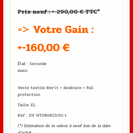
Prix neuf : +-290,00 € TTC
*
=>
Votre Gain :
+-160
,00
€
État : Seconde
main
Veste textile Rev’it + doublure + full
protection
Taille XL
Ref : DV HT080823/01-1
(*) Estimation de la valeur à neuf lors de la date
d’achat