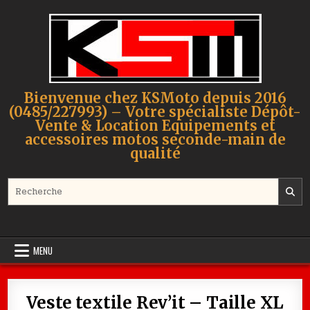
Skip to content
Bienvenue chez KSMoto depuis 2016
(0485/227993) – Votre spécialiste Dépôt-
Vente & Location Equipements et
accessoires motos seconde-main de
qualité
Search for:
MENU
Veste textile Rev’it – Taille XL