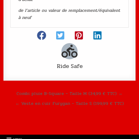
de l’article ou valeur de remplacement/équivalent
à neuf
Ride Safe
Navigation de l’article
Combi pluie B-Square – Taille M (34,99 € TTC) →
← Veste en cuir Furygan – Taille S (199,99 € TTC)