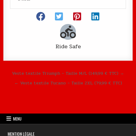
Ride Safe
Navigation de l’article
Veste textile Triumph – Taille M/L (149,99 € TTC) →
← Veste textile Tucano – Taille 2XL (79,99 € TTC)
MENU
MENTION LÉGALE