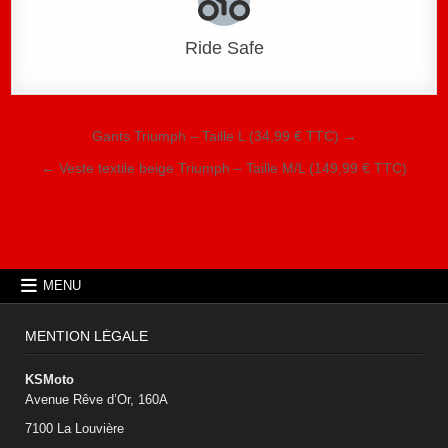
Ride Safe
Navigation de l’article
Gants Triumph – Taille L (34,99 € TTC) →
← Veste textile beige Triumph – Taille M/L (149,99 € TTC)
MENU
MENTION LÉGALE
KSMoto
Avenue Rêve d’Or, 160A
7100 La Louvière