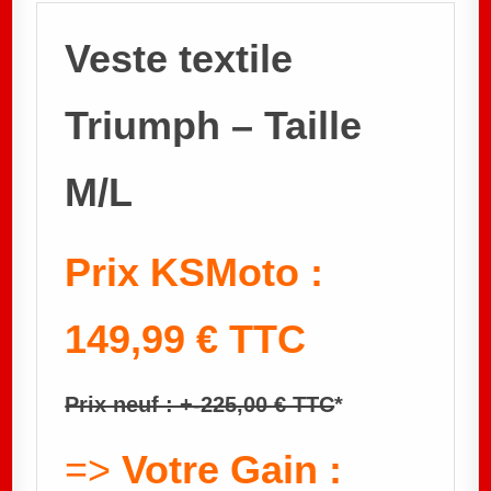
Veste textile
Triumph – Taille
M/L
Prix KSMoto :
149,99 € TTC
Prix neuf : +-225,00 € TTC
*
=>
Votre Gain :